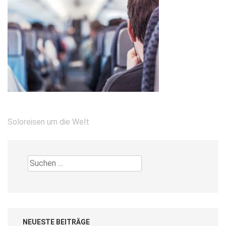
Beitragsnavigation
Soloreisen um die Welt
Suchen
nach:
NEUESTE BEITRÄGE