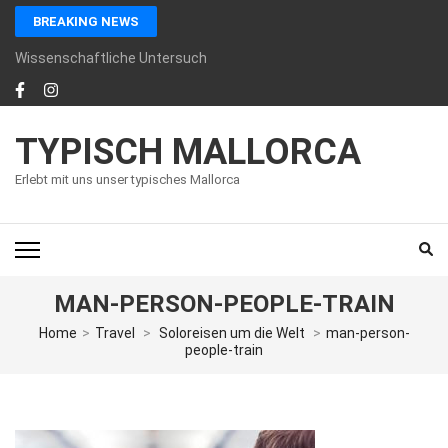
Skip
BREAKING NEWS
to
content
Wissenschaftliche Untersuchung von Organismen im Ozean
(Press
Enter)
TYPISCH MALLORCA
Erlebt mit uns unser typisches Mallorca
MAN-PERSON-PEOPLE-TRAIN
Home
>
Travel
>
Soloreisen um die Welt
>
man-person-
people-train